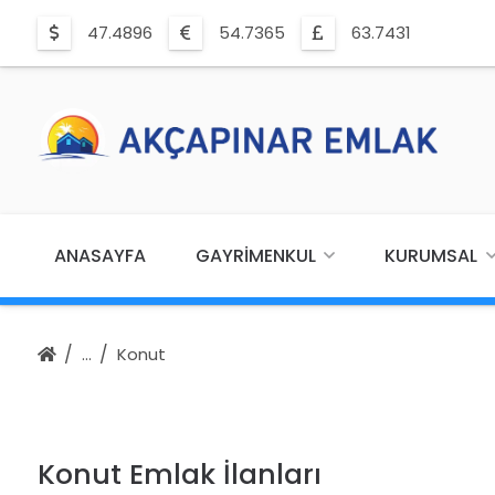
47.4896
54.7365
63.7431
ANASAYFA
GAYRIMENKUL
KURUMSAL
Konut
Konut Emlak İlanları