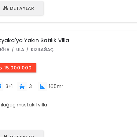
çebilirsiniz.
DETAYLAR
yaka'ya Yakın Satılık Villa
UĞLA
ULA
KIZILAĞAÇ
₺ 15.000.000
3+1
3
165m²
zılağaç müstakil villa