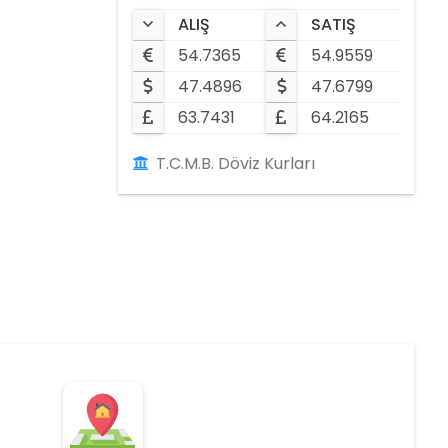
ALIŞ
SATIŞ
54.7365
54.9559
47.4896
47.6799
63.7431
64.2165
T.C.M.B. Döviz Kurları