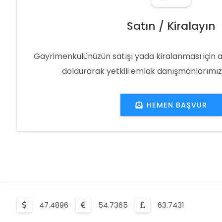
Satın / Kiralayın
Gayrimenkulünüzün satışı yada kiralanması için 
doldurarak yetkili emlak danışmanlarımıza 
HEMEN BAŞVUR
47.4896
54.7365
63.7431