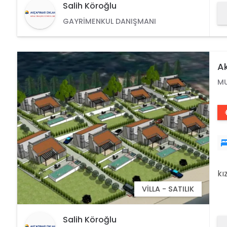
ge
Salih Köroğlu
GAYRIMENKUL DANIŞMANI
Ak
M
kı
VILLA - SATILIK
Salih Köroğlu