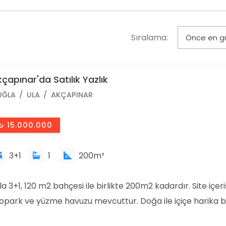
Sıralama:
çapınar'da Satılık Yazlık
UĞLA
ULA
AKÇAPINAR
₺ 15.000.000
3+1
1
200m²
lla 3+1, 120 m2 bahçesi ile birlikte 200m2 kadardır. Site içeri
opark ve yüzme havuzu mevcuttur. Doğa ile içiçe harika b
nzarası vardır.Detaylı bilgi ve sunum için bizimle iletişime