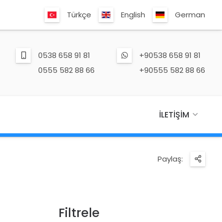
Türkçe
English
German
0538 658 91 81
+90538 658 91 81
0555 582 88 66
+90555 582 88 66
İLETIŞIM
Paylaş:
Filtrele