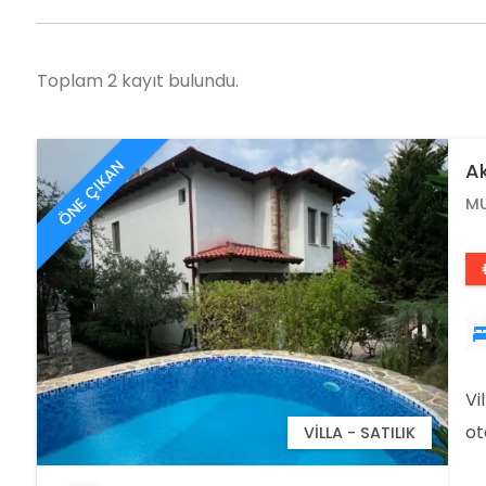
Toplam 2 kayıt bulundu.
ÖNE ÇIKAN
Ak
M
Vi
ot
VILLA - SATILIK
ma