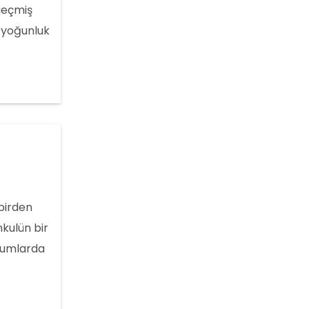
 geçmiş
e yoğunluk
aporları
 birden
nkulün bir
urumlarda