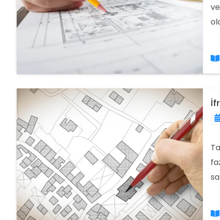
ve
ol
dü
ol
İf
Ta
fa
sa
ya