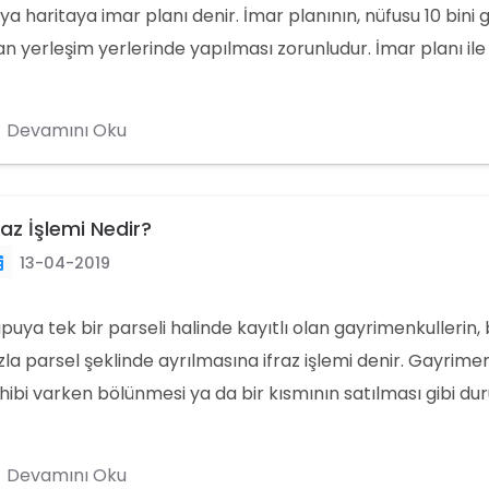
ya haritaya imar planı denir. İmar planının, nüfusu 10 bini
an yerleşim yerlerinde yapılması zorunludur. İmar planı il
zeyi, imar uygulaması, adalar, yollar ve pek çok istatistik r
uşturulur.
Devamını Oku
raz İşlemi Nedir?
13-04-2019
puya tek bir parseli halinde kayıtlı olan gayrimenkullerin,
zla parsel şeklinde ayrılmasına ifraz işlemi denir. Gayrime
hibi varken bölünmesi ya da bir kısmının satılması gibi d
pılan tapu kütüğündeki değişikliklerdir.
Devamını Oku