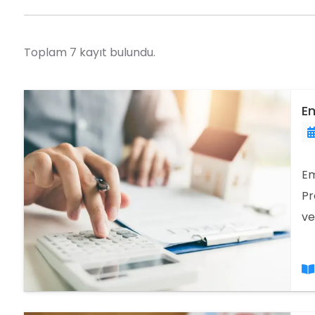
Toplam 7 kayıt bulundu.
Em
Em
Pr
ve
Em
bu