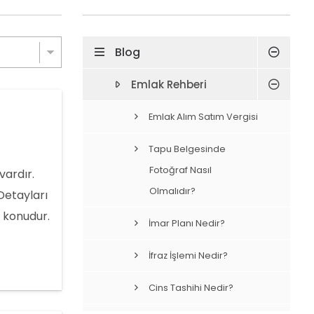
Blog
Emlak Rehberi
Emlak Alım Satım Vergisi
Tapu Belgesinde
Fotoğraf Nasıl
vardır.
Olmalıdır?
Detayları
 konudur.
İmar Planı Nedir?
llerin
İfraz İşlemi Nedir?
Cins Tashihi Nedir?