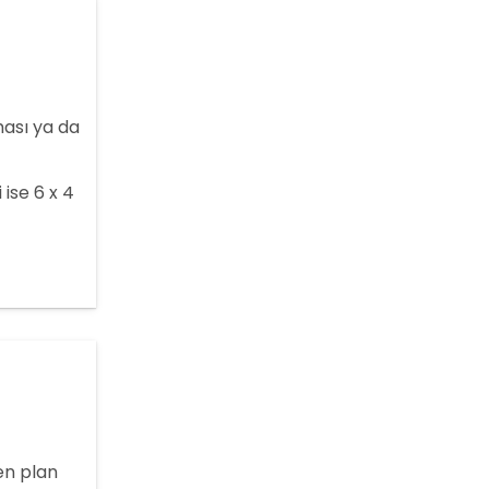
Yapı Ruhsatı Başvurusu
Nasıl Yapılır?
Zorunlu Deprem
ması ya da
Sigortası Nedir?
 ise 6 x 4
en plan