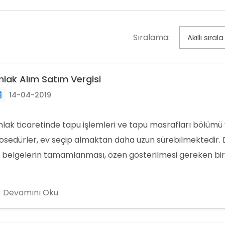
Sıralama:
lak Alım Satım Vergisi
14-04-2019
lak ticaretinde tapu işlemleri ve tapu masrafları bölümü 
osedürler, ev seçip almaktan daha uzun sürebilmektedir. 
 belgelerin tamamlanması, özen gösterilmesi gereken bir
lak alım satım vergisi, kanunlarla belirlenir ve gayrimenku
lundukları kategorilere göre vergisi, harcı ödenir.
Devamını Oku