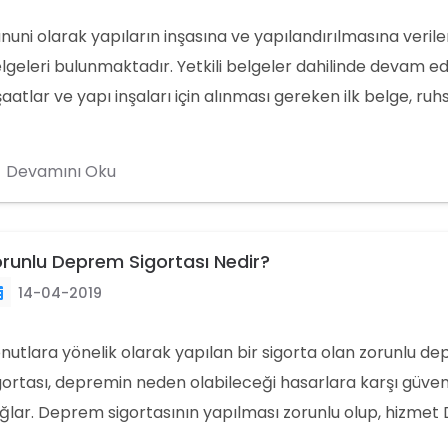
nuni olarak yapıların inşasına ve yapılandırılmasına verilen
lgeleri bulunmaktadır. Yetkili belgeler dahilinde devam e
şaatlar ve yapı inşaları için alınması gereken ilk belge, ruhs
apı ruhsatı nedir, neden gereklidir? Ve yapı ruhsatı nasıl alı
nularda yasal prosedürlerden bahsedebiliriz. Yapı ruhsatla
Devamını Oku
runlu Deprem Sigortası Nedir?
14-04-2019
nutlara yönelik olarak yapılan bir sigorta olan zorunlu d
gortası, depremin neden olabileceği hasarlara karşı güve
ğlar. Deprem sigortasının yapılması zorunlu olup, hizmet
et Sigortaları Kurumu tarafından sunulur. Poliçelerin üretil