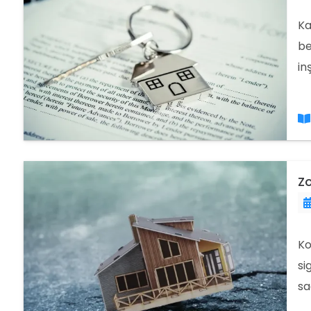
Ka
be
in
“Y
ko
Zo
Ko
si
sa
Af