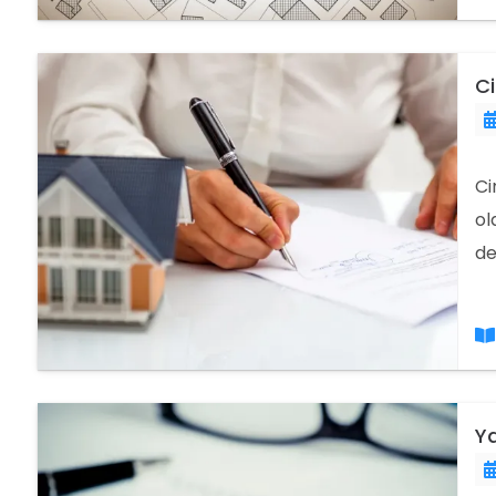
Ci
Ci
ol
de
ya
Ya