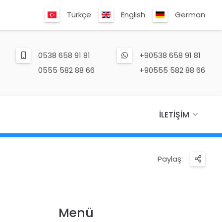
Türkçe
English
German
0538 658 91 81
+90538 658 91 81
0555 582 88 66
+90555 582 88 66
İLETIŞIM
Paylaş:
Menü