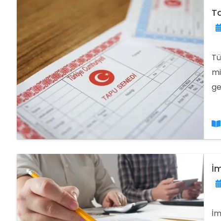
Ta
Tü
mi
ge
fo
İm
İm