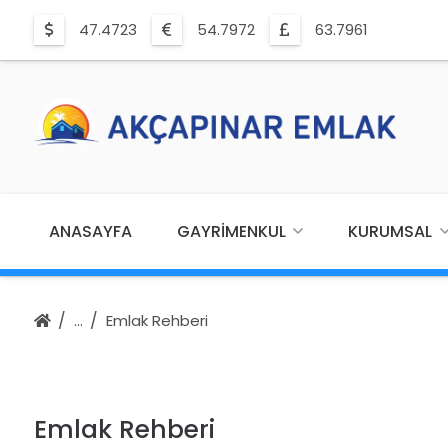
47.4723
54.7972
63.7961
ANASAYFA
GAYRIMENKUL
KURUMSAL
Emlak Rehberi
Emlak Rehberi