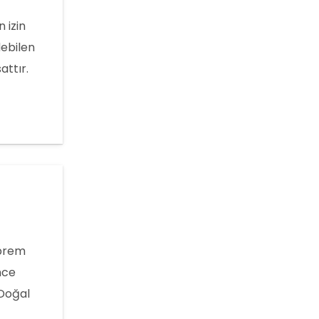
 izin
debilen
attır.
nır?” gibi
rı, binala
eprem
nce
 Doğal
mesi ise