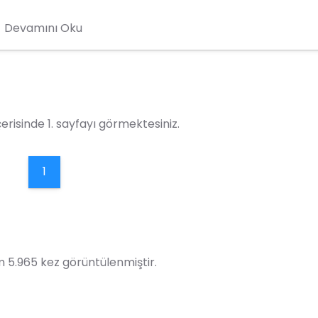
rum tarafından yetkilendirilmiş sigorta şirketleri ve acent
Devamını Oku
acılığı ile sağlanır.
erisinde 1. sayfayı görmektesiniz.
1
 5.965 kez görüntülenmiştir.