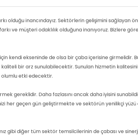
rkı olduğu inancındayız. Sektörlerin gelişimini sağlayan ön
n farkı ve müşteri odaklılık olduğuna inanıyoruz. Bizlere gör
n kendi ekseninde de olsa bir çaba içerisine girmelidir. B
liteli bir arz sunulabilecektir. Sunulan hizmetin kalitesin
 olumlu etki edecektir.
ermek gereklidir. Daha fazlasını ancak daha iyisini sunabild
mizi her geçen gün geliştirmekte ve sektörün yenilikçi yüz
ız gibi diğer tüm sektör temsilcilerinin de çabası ve sinerji