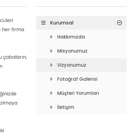
cüleri
Kurumsal
e her firma
Hakkımızda
Misyonumuz
u çabaların,
Vizyonumuz
in
Fotoğraf Galerisi
Müşteri Yorumları
iğinizde
ü olmaya
İletişim
si