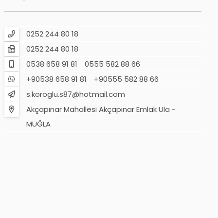
0252 244 80 18
0252 244 80 18
0538 658 91 81
0555 582 88 66
+90538 658 91 81
+90555 582 88 66
s.koroglu.s87@hotmail.com
Akçapınar Mahallesi Akçapınar Emlak Ula -
MUĞLA