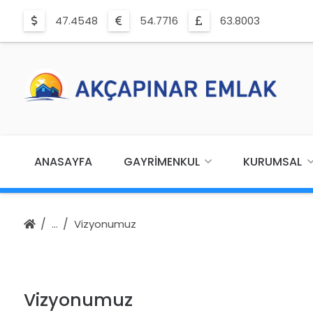
47.4548
54.7716
63.8003
ANASAYFA
GAYRIMENKUL
KURUMSAL
Vizyonumuz
Vizyonumuz