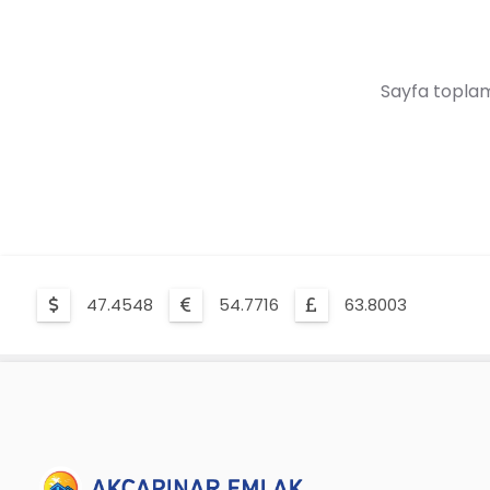
Sayfa toplam
47.4548
54.7716
63.8003